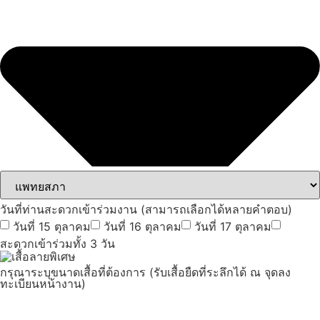
วันที่ท่านสะดวกเข้าร่วมงาน (สามารถเลือกได้หลายคำตอบ)
วันที่ 15 ตุลาคม
วันที่ 16 ตุลาคม
วันที่ 17 ตุลาคม
สะดวกเข้าร่วมทั้ง 3 วัน
กรุณาระบุขนาดเสื้อที่ต้องการ (รับเสื้อยืดที่ระลึกได้ ณ จุดลง
ทะเบียนหน้างาน)