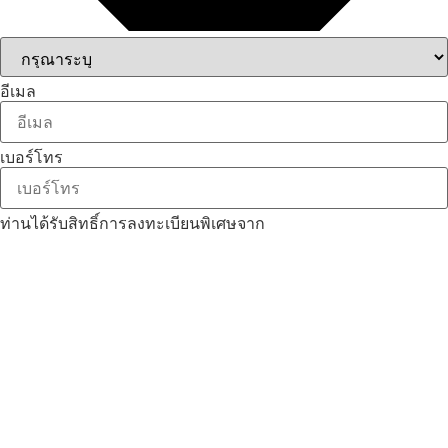
อีเมล
เบอร์โทร
ท่านได้รับสิทธิ์การลงทะเบียนพิเศษจาก